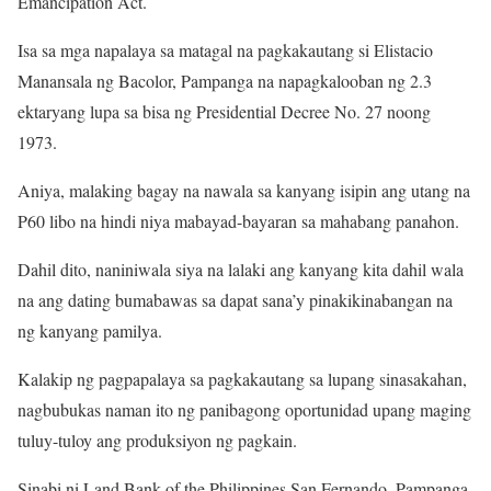
Emancipation Act.
Isa sa mga napalaya sa matagal na pagkakautang si Elistacio
Manansala ng Bacolor, Pampanga na napagkalooban ng 2.3
ektaryang lupa sa bisa ng Presidential Decree No. 27 noong
1973.
Aniya, malaking bagay na nawala sa kanyang isipin ang utang na
P60 libo na hindi niya mabayad-bayaran sa mahabang panahon.
Dahil dito, naniniwala siya na lalaki ang kanyang kita dahil wala
na ang dating bumabawas sa dapat sana’y pinakikinabangan na
ng kanyang pamilya.
Kalakip ng pagpapalaya sa pagkakautang sa lupang sinasakahan,
nagbubukas naman ito ng panibagong oportunidad upang maging
tuluy-tuloy ang produksiyon ng pagkain.
Sinabi ni Land Bank of the Philippines San Fernando, Pampanga